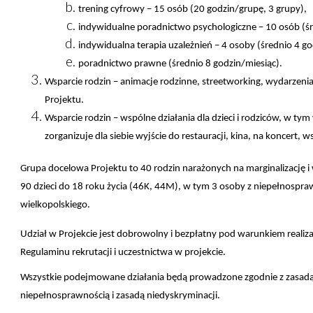
trening cyfrowy – 15 osób (20 godzin/grupę, 3 grupy),
indywidualne poradnictwo psychologiczne
– 10 osób (ś
indywidualna terapia uzależnień
– 4 osoby (średnio 4 go
poradnictwo prawne (średnio 8 godzin/miesiąc).
Wsparcie rodzin – animacje rodzinne, streetworking, wydarzen
Projektu.
Wsparcie rodzin – wspólne działania dla dzieci i rodziców, w t
zorganizuje dla siebie wyjście do restauracji, kina, na koncert, 
Grupa docelowa Projektu to 40 rodzin narażonych na marginalizację i
90 dzieci do 18 roku życia (46K, 44M), w tym 3 osoby z niepełnosp
wielkopolskiego.
Udział w Projekcie jest dobrowolny i bezpłatny pod warunkiem reali
Regulaminu rekrutacji i uczestnictwa w projekcie.
Wszystkie podejmowane działania będą prowadzone zgodnie z zasadą r
niepełnosprawnością i zasadą niedyskryminacji.