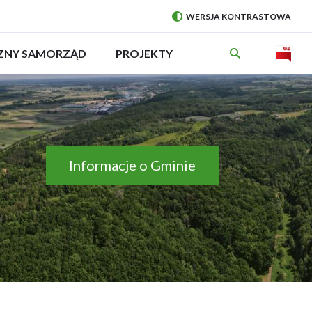
WERSJA KONTRASTOWA
PRZEŁĄCZ
NA:
Will
CZNY SAMORZĄD
ROZWIŃ
PROJEKTY
MENU
open
in
new
wind
Informacje o Gminie