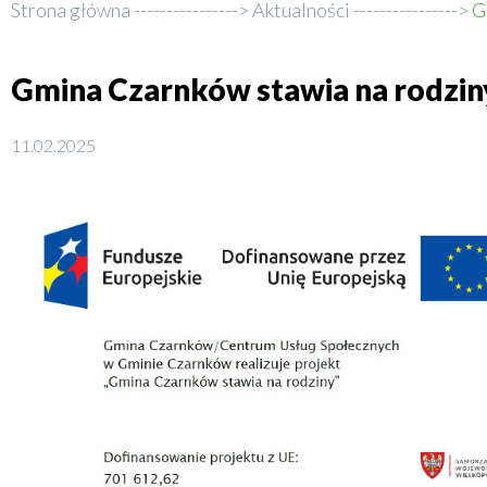
Strona główna
Aktualności
Gm
Ścieżka
nawigacyjna
Gmina Czarnków stawia na rodzin
11.02.2025