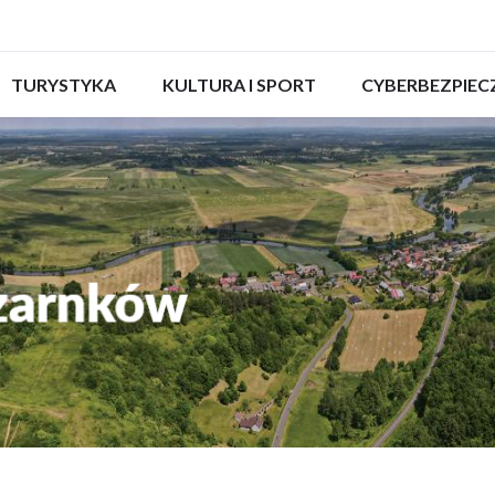
ROZWIŃ
TURYSTYKA
ROZWIŃ
KULTURA I SPORT
ROZWIŃ
CYBERBEZPIE
MENU
MENU
MENU