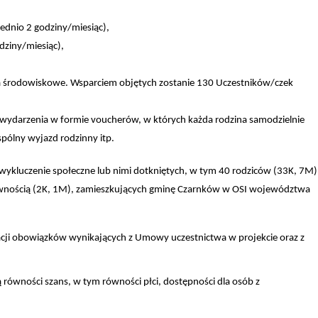
rednio 2 godziny/miesiąc),
dziny/miesiąc),
ia środowiskowe.
Wsparciem objętych zostanie 130 Uczestników/czek
ym wydarzenia w formie voucherów, w których każda rodzina samodzielnie
wspólny wyjazd rodzinny itp.
 wykluczenie społeczne lub nimi dotkniętych, w tym 40 rodziców (33K, 7M) 
rawnością (2K, 1M), zamieszkujących gminę Czarnków w OSI województwa
zacji obowiązków wynikających z Umowy uczestnictwa w projekcie oraz z
ówności szans, w tym równości płci, dostępności dla osób z