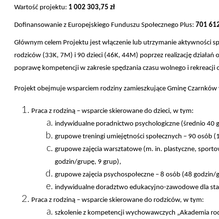
Wartość projektu:
1 002 303,75 zł
Dofinansowanie z Europejskiego Funduszu Społecznego Plus:
701 612
Głównym celem Projektu jest włączenie lub utrzymanie aktywności s
rodziców (33K, 7M) i 90 dzieci (46K, 44M) poprzez realizację działań
poprawę kompetencji w zakresie spędzania czasu wolnego i rekreacji 
Projekt obejmuje wsparciem
rodziny zamieszkujące Gminę Czarnków 
Praca z rodziną – wsparcie skierowane do dzieci, w tym:
indywidualne poradnictwo psychologiczne (średnio 40 g
grupowe treningi umiejętności społecznych – 90 osób (1
grupowe zajęcia warsztatowe (m. in. plastyczne, sport
godzin/grupę, 9 grup),
grupowe zajęcia psychospołeczne – 8 osób (48 godzin/g
indywidualne doradztwo edukacyjno-zawodowe dla starsz
Praca z rodziną – wsparcie skierowane do rodziców, w tym:
szkolenie z kompetencji wychowawczych „Akademia rodz