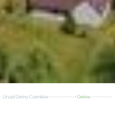
Urząd Gminy Czarnków
Gmina
Ścieżka
Edukacja
Edukacja pozaszkolna
nawigacyjna