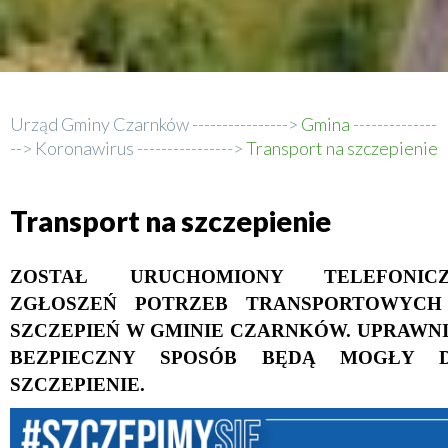
Urząd Gminy Czarnków
Gmina
Ścieżka
Koronawirus
Transport na szczepienie
nawigacyjna
Transport na szczepienie
ZOSTAŁ URUCHOMIONY TELEFONIC
ZGŁOSZEŃ POTRZEB TRANSPORTOWYCH
SZCZEPIEŃ W GMINIE CZARNKÓW. UPRAWN
BEZPIECZNY SPOSÓB BĘDĄ MOGŁY 
SZCZEPIENIE.