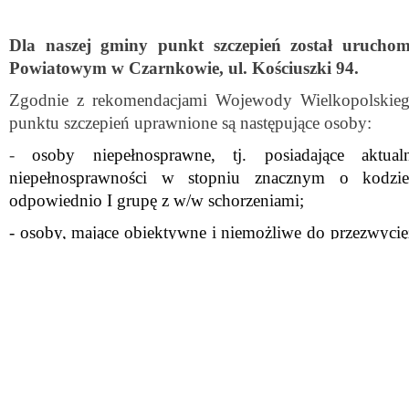
Dla naszej gminy punkt szczepień został urucho
Powiatowym w Czarnkowie, ul. Kościuszki 94.
Zgodnie z rekomendacjami Wojewody Wielkopolski
punktu szczepień uprawnione są następujące osoby:
-
osoby niepełnosprawne, tj. posiadające aktua
niepełnosprawności w stopniu znacznym o kod
odpowiednio I grupę z w/w schorzeniami;
- osoby, mające obiektywne i niemożliwe do przezwyci
zakresie trudności w samodzielnym dotarciu do 
najbliższego miejsca zamieszkania.;
- osoby powyżej 70. roku życia, mające obiektywne
przezwyciężenia we własnym zakresie trudności w samo
do punktu szczepień najbliższego miejsca zamieszkania.