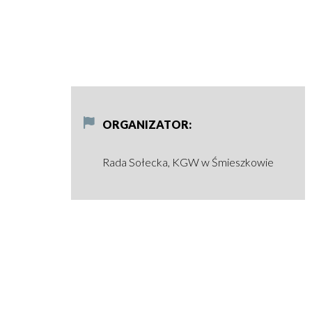
ORGANIZATOR
Rada Sołecka, KGW w Śmieszkowie