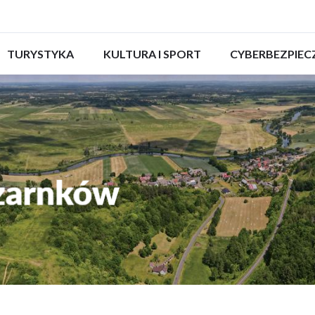
ROZWIŃ
TURYSTYKA
ROZWIŃ
KULTURA I SPORT
ROZWIŃ
CYBERBEZPIE
MENU
MENU
MENU