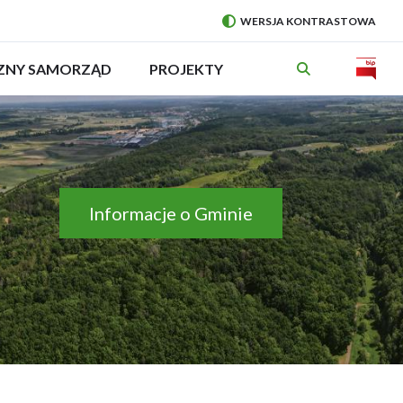
WERSJA KONTRASTOWA
PRZEŁĄCZ
NA:
Will
CZNY SAMORZĄD
ROZWIŃ
PROJEKTY
MENU
open
in
new
wind
Informacje o Gminie