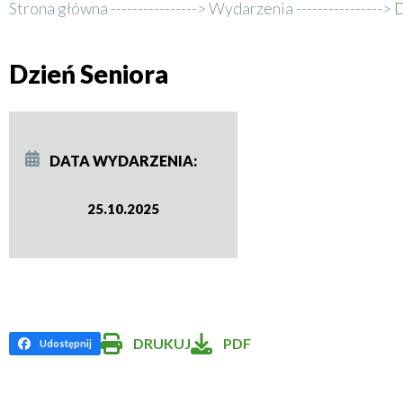
Strona główna
Wydarzenia
D
Ścieżka
nawigacyjna
Dzień Seniora
DATA WYDARZENIA
25.10.2025
DRUKUJ
PDF
Udostępnij
:
Will
Facebook
open