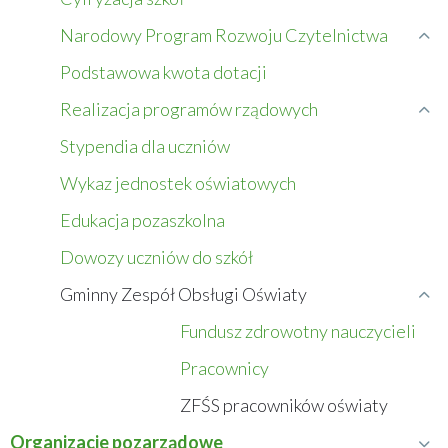
Edukacja
Narodowy Program Rozwoju Czytelnictwa
Rozwiń
menu
Podstawowa kwota dotacji
Narodowy
Realizacja programów rządowych
Program
Rozwiń
Rozwoju
menu
Stypendia dla uczniów
Czytelnictwa
Realizacja
Wykaz jednostek oświatowych
programów
rządowych
Edukacja pozaszkolna
Dowozy uczniów do szkół
Gminny Zespół Obsługi Oświaty
Zwiń
menu
Fundusz zdrowotny nauczycieli
Gminny
Pracownicy
Zespół
Obsługi
ZFŚS pracowników oświaty
Oświaty
Organizacje pozarządowe