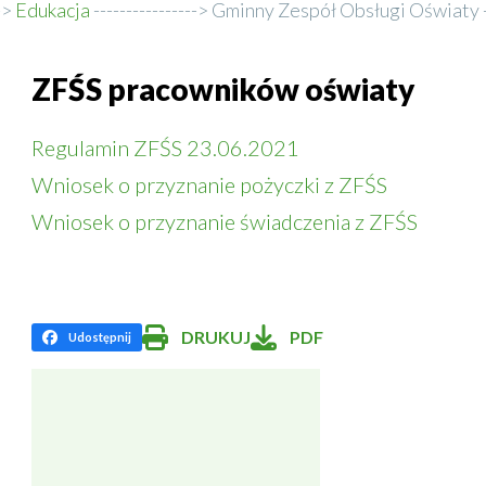
Edukacja
Gminny Zespół Obsługi Oświaty
ZFŚS pracowników oświaty
Regulamin ZFŚS 23.06.2021
Wniosek o przyznanie pożyczki z ZFŚS
Wniosek o przyznanie świadczenia z ZFŚS
DRUKUJ
PDF
Udostępnij
:
Will
Facebook
open
in
new
window