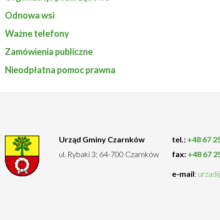
Rozwiń
menu
Odnowa wsi
Organizacje
Ważne telefony
pozarządowe
Zamówienia publiczne
Nieodpłatna pomoc prawna
Urząd Gminy Czarnków
tel.:
+48 67 2
ul. Rybaki 3; 64-700 Czarnków
fax:
+48 67 2
e-mail
:
urzad