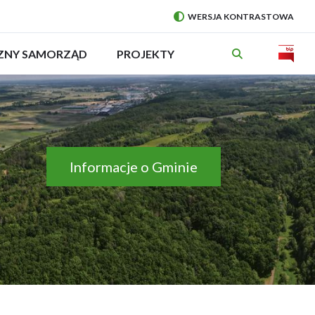
WERSJA KONTRASTOWA
PRZEŁĄCZ
NA:
Will
CZNY SAMORZĄD
ROZWIŃ
PROJEKTY
MENU
open
in
new
wind
Informacje o Gminie