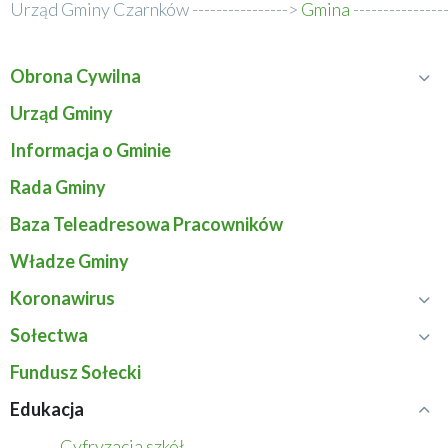
Urząd Gminy Czarnków
Gmina
Ścieżka
nawigacyjna
Obrona Cywilna
Rozwiń
Menu
menu
Urząd Gminy
Obrona
serwisu
Informacja o Gminie
Cywilna
Rada Gminy
Baza Teleadresowa Pracowników
Władze Gminy
Koronawirus
Rozwiń
menu
Sołectwa
Rozwiń
Koronawirus
menu
Fundusz Sołecki
Sołectwa
Edukacja
Zwiń
menu
Cyfryzacja szkół