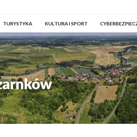
ROZWIŃ
TURYSTYKA
ROZWIŃ
KULTURA I SPORT
ROZWIŃ
CYBERBEZPIE
MENU
MENU
MENU