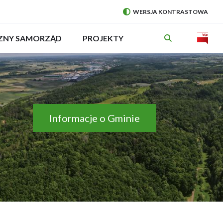
WERSJA KONTRASTOWA
PRZEŁĄCZ
NA:
Will
CZNY SAMORZĄD
ROZWIŃ
PROJEKTY
MENU
open
in
new
wind
Informacje o Gminie