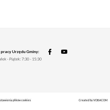
 pracy Urzędu Gminy:
Menu
łek - Piątek: 7:30 - 15:30
social
stawienia plików cookies
Created by
Will
VOBACOM
open
in
new