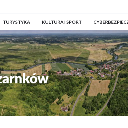
ROZWIŃ
TURYSTYKA
ROZWIŃ
KULTURA I SPORT
ROZWIŃ
CYBERBEZPIE
MENU
MENU
MENU