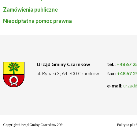
Oświaty
Zamówienia publiczne
Nieodpłatna pomoc prawna
Urząd Gminy Czarnków
tel.:
+48 67 2
ul. Rybaki 3; 64-700 Czarnków
fax:
+48 67 2
e-mail
:
urzad
Copyright Urząd Gminy Czarnków 2021
Polityka pli
Men