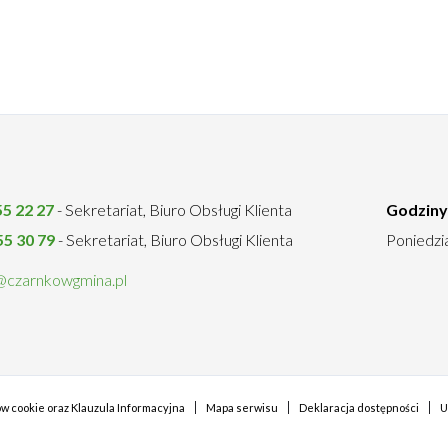
55 22 27
- Sekretariat, Biuro Obsługi Klienta
Godziny
55 30 79
- Sekretariat, Biuro Obsługi Klienta
Poniedzia
@czarnkowgmina.pl
ków cookie oraz Klauzula Informacyjna
Mapa serwisu
Deklaracja dostępności
U
u