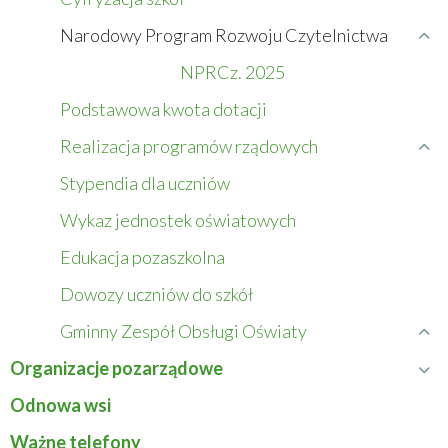
Edukacja
Narodowy Program Rozwoju Czytelnictwa
Zwiń
menu
NPRCz. 2025
Narodowy
Podstawowa kwota dotacji
Program
Rozwoju
Realizacja programów rządowych
Czytelnictwa
Rozwiń
menu
Stypendia dla uczniów
Realizacja
Wykaz jednostek oświatowych
programów
rządowych
Edukacja pozaszkolna
Dowozy uczniów do szkół
Gminny Zespół Obsługi Oświaty
Rozwiń
menu
Organizacje pozarządowe
Rozwiń
Gminny
menu
Odnowa wsi
Zespół
Organizacje
Obsługi
Ważne telefony
pozarządowe