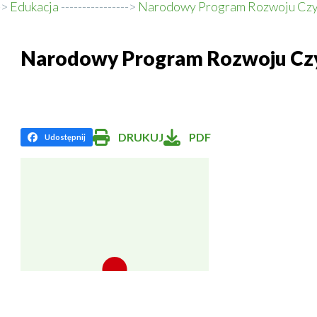
Edukacja
Narodowy Program Rozwoju Czy
Narodowy Program Rozwoju Czy
DRUKUJ
PDF
Udostępnij
:
Will
Facebook
open
in
new
window