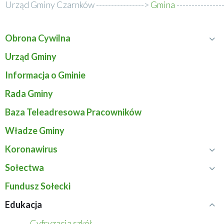
Urząd Gminy Czarnków
Gmina
Ścieżka
nawigacyjna
Obrona Cywilna
Rozwiń
Menu
menu
Urząd Gminy
Obrona
serwisu
Informacja o Gminie
Cywilna
Rada Gminy
Baza Teleadresowa Pracowników
Władze Gminy
Koronawirus
Rozwiń
menu
Sołectwa
Rozwiń
Koronawirus
menu
Fundusz Sołecki
Sołectwa
Edukacja
Zwiń
menu
Cyfryzacja szkół