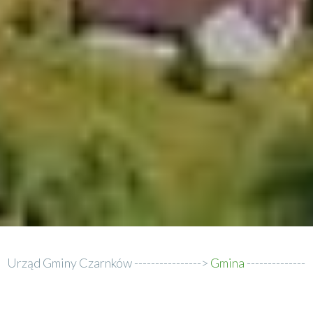
Urząd Gminy Czarnków
Gmina
Ścieżka
Edukacja
Edukacja pozaszkolna
nawigacyjna