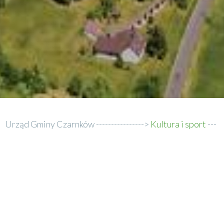
Urząd Gminy Czarnków
Kultura i sport
Ścieżka
Sprawozdania GKdsPiRPA
nawigacyjna
Sprawozdania GKdsPiRPA
Sprawozdanie za 2019 rok - GKdsPiRPA
Sprawozdanie za 2020 rok - GKdsPiRPA