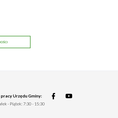
OŚCI
 pracy Urzędu Gminy:
Menu
łek - Piątek: 7:30 - 15:30
social