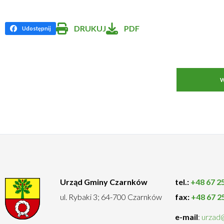
DRUKUJ
PDF
Udostępnij
:
Will
Facebook
open
in
new
W
window
Urząd Gminy Czarnków
tel.:
+48 67 2
ul. Rybaki 3; 64-700 Czarnków
fax:
+48 67 2
e-mail
:
urzad