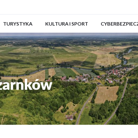
ROZWIŃ
TURYSTYKA
ROZWIŃ
KULTURA I SPORT
ROZWIŃ
CYBERBEZPIE
MENU
MENU
MENU