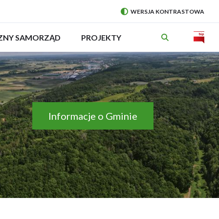
WERSJA KONTRASTOWA
PRZEŁĄCZ
NA:
Will
CZNY SAMORZĄD
ROZWIŃ
PROJEKTY
MENU
open
in
new
wind
Informacje o Gminie