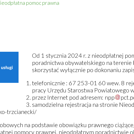
ieodpłatna pomoc prawna
Od 1 stycznia 2024 r. z nieodpłatnej p
poradnictwa obywatelskiego na terenie
skorzystać wyłącznie po dokonaniu zapi
telefonicznie : 67 253-01 60 wew. 8 rej
pracy Urzędu Starostwa Powiatowego 
przez Internet pod adresem:
npp
pct
.
p
samodzielna rejestracja na stronie Nie
ko-trzcianecki/
osobowych na podstawie obowiązku prawnego ciążąceg
płatnej pomocy prawnej, nieodpłatnym poradnictwie o