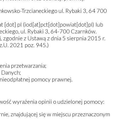
kowsko-Trzcianeckiego ul. Rybaki 3, 64 700
at
[dot]
pl
(iod[at]pct[dot]powiat[dot]pl)
lub
kiego, ul. Rybaki 3, 64-700 Czarnków.
zgodnie z Ustawą z dnia 5 sierpnia 2015 r.
z.U. 2021 poz. 945.)
enia przetwarzania;
y Danych;
nieodpłatnej pomocy prawnej.
ość wyrażenia opinii o udzielonej pomocy:
rnie, znajdującej się w miejscu przeznaczonym