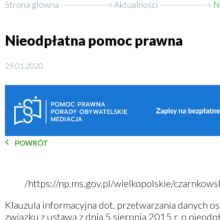
Strona główna
Aktualności
N
Ścieżka
nawigacyjna
Nieodpłatna pomoc prawna
29.01.2020
POWRÓT
/https://np.ms.gov.pl/wielkopolskie/czarnkows
Klauzula informacyjna dot. przetwarzania danych 
związku z ustawą z dnia 5 sierpnia 2015 r. o nieod