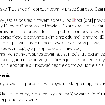
ko-Trzcianecki reprezentowany przez Starostę Czarn
wy jest za pośrednictwem adresu
iod
pct
[dot]
powi
y Danych Osobowych Powiatu Czarnkowsko-Trzcianec
rawnienia do prawa do nieodpłatnej pomocy prawnej, 
poradnictwie obywatelskim oraz edukacji prawnej (D
, niż uprawnionym na podstawie przepisów prawa;
s wynikający z przepisów o archiwizacji;
snych danych, sprostowania, usunięcia lub ogranicz
i do organu nadzorczego, którym jest Urząd Ochron
ch niepodanie skutkować będzie odmową udzielenia 
zeniu
y prawnej i poradnictwa obywatelskiego mają możliw
 karty pomocy, którą należy umieścić w zamkniętej u
nej pomocy prawnej;