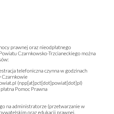
omocy prawnej oraz nieodpłatnego
 Powiatu Czarnkowsko-Trzcianeckiego można
sów:
estracja telefoniczna czynna w godzinach
w Czarnkowie
owiat
.
pl
(npp[at]pct[dot]powiat[dot]pl)
odpłatna Pomoc Prawna
o na administratorze (przetwarzanie w
bywatelskim oraz edukacji prawnej.