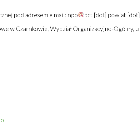
cznej pod adresem e mail:
npp
pct
[dot]
powiat
[dot
towe w Czarnkowie, Wydział Organizacyjno-Ogólny, u
go