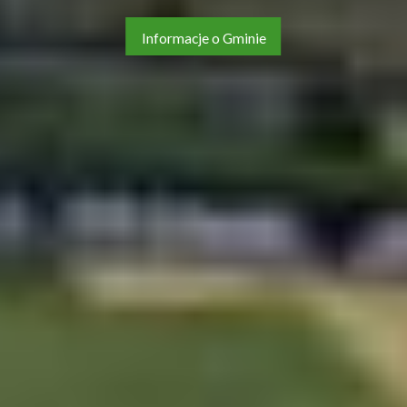
Informacje o Gminie