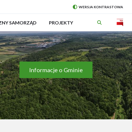
WERSJA KONTRASTOWA
PRZEŁĄCZ
NA:
Will
CZNY SAMORZĄD
ROZWIŃ
PROJEKTY
MENU
open
in
new
wind
Informacje o Gminie