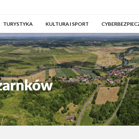
ROZWIŃ
TURYSTYKA
ROZWIŃ
KULTURA I SPORT
ROZWIŃ
CYBERBEZPIE
MENU
MENU
MENU