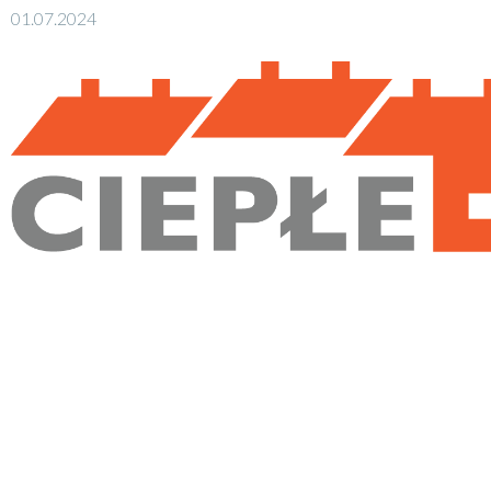
01.07.2024
POWRÓT
Szczegóły programu oraz listy gmin biorących udział w programie „Ciepłe
Mieszkanie” dostępne są na stronie:
https://czystepowietrze.gov.pl/inne-programy/cieple-mieszk